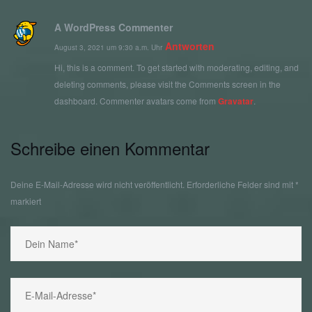
A WordPress Commenter
Antworten
August 3, 2021 um 9:30 a.m. Uhr
Hi, this is a comment.
To get started with moderating, editing, and
deleting comments, please visit the Comments screen in the
dashboard.
Commenter avatars come from
Gravatar
.
Schreibe einen Kommentar
Deine E-Mail-Adresse wird nicht veröffentlicht.
Erforderliche Felder sind mit
*
markiert