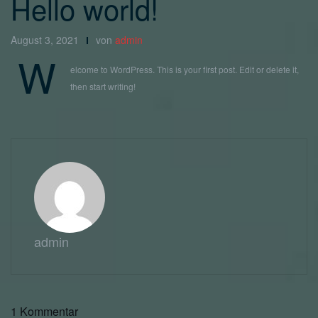
Hello world!
August 3, 2021
von
admin
W
elcome to WordPress. This is your first post. Edit or delete it,
then start writing!
admin
1 Kommentar